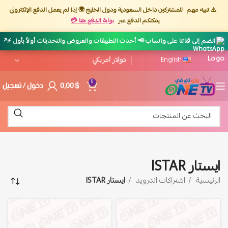
⚠️ تنبيه مهم
للمشتركين داخل السعودية ودول الخليج 🌍 إذا لم يعمل الدفع الإلكتروني
يمكنكم الدفع عبر
بوابة الدفع هنا 💳
↗
انضم إلى قناتنا على واتساب 📢 أحدث التطبيقات والعروض والتحديثات أولاً بأول ⚡
English
$
0,00
دخول / تسجيل
0
ايستار ISTAR
الرئيسية
اشتراكات اندرويد
ايستار ISTAR