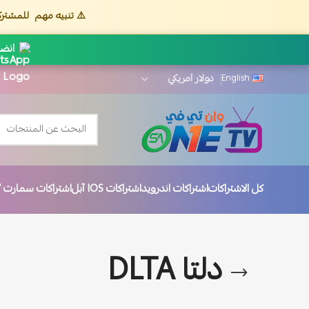
⚠️ تنبيه مهم
للمشترك
انضم
English
كل الاشتراكات
اشتراكات اندرويد
اشتراكات IOS آبل
اشتراكات سمارت TV
دلتا DLTA