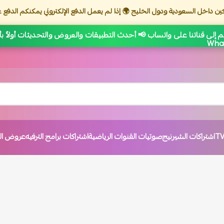
ين داخل السعودية ودول الخليج 🌍 إذا لم يعمل الدفع الإلكتروني يمكنكم الدفع ع
 إلى قناتنا على واتساب 📢 أحدث التطبيقات والعروض والتحديثات أولاً ب
اشتراكات الشيرنيج
صوتيات القنوات الرياضية
اشتراكات برامج الترفيه
عروض الت