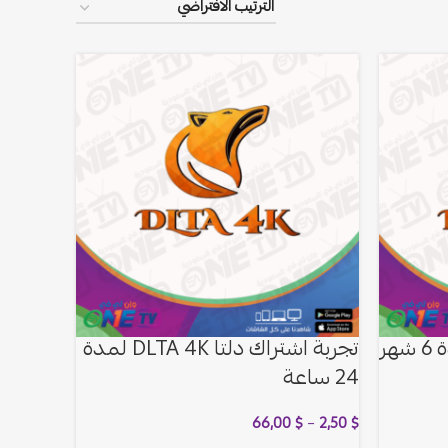
تجربة اشتراك دلتا DLTA 4K لمدة
24 ساعة
66,00
$
–
2,50
$