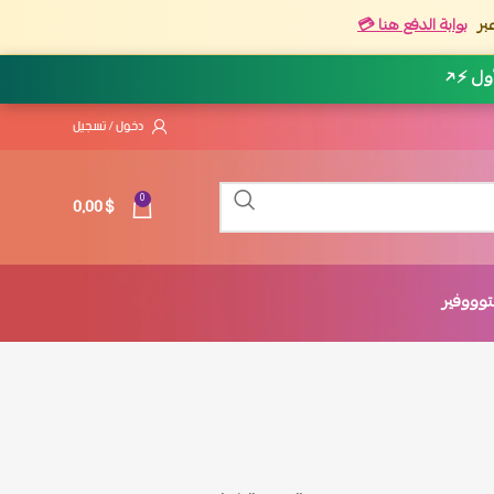
بر
بوابة الدفع هنا 💳
أول ⚡
↗
دخول / تسجيل
0,00
$
0
وووفير