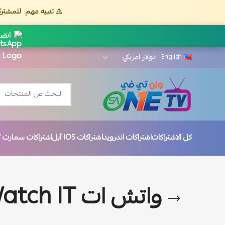
⚠️ تنبيه مهم
للمشترك
انضم
English
كل الاشتراكات
اشتراكات اندرويد
اشتراكات IOS آبل
اشتراكات سمارت TV
واتش ات Watch IT