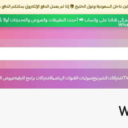
ين داخل السعودية ودول الخليج 🌍 إذا لم يعمل الدفع الإلكتروني يمكنكم الدفع ع
 إلى قناتنا على واتساب 📢 أحدث التطبيقات والعروض والتحديثات أولاً ب
اشتراكات الشيرنيج
صوتيات القنوات الرياضية
اشتراكات برامج الترفيه
عروض الت