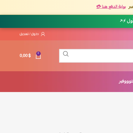
بر
بوابة الدفع هنا 💳
أول ⚡
↗
دخول / تسجيل
0,00
$
0
وووفير