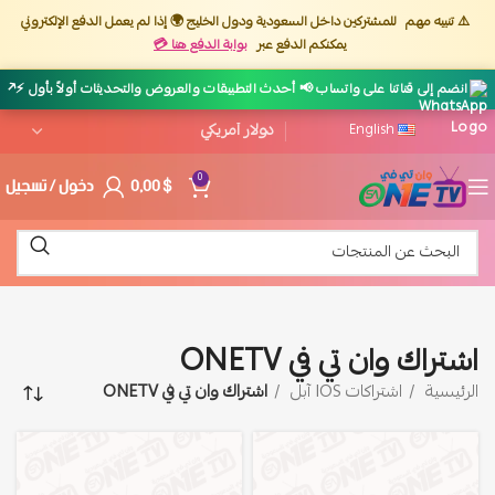
⚠️ تنبيه مهم
للمشتركين داخل السعودية ودول الخليج 🌍 إذا لم يعمل الدفع الإلكتروني
يمكنكم الدفع عبر
بوابة الدفع هنا 💳
↗
انضم إلى قناتنا على واتساب 📢 أحدث التطبيقات والعروض والتحديثات أولاً بأول ⚡
English
$
0,00
دخول / تسجيل
0
اشتراك وان تي في ONETV
الرئيسية
اشتراكات IOS آبل
اشتراك وان تي في ONETV