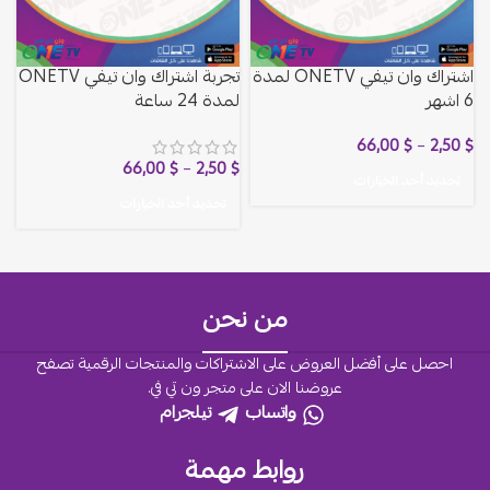
اشتراك وان تيفي ONETV لمدة
تجربة اشتراك وان تيفي ONETV
6 اشهر
لمدة 24 ساعة
66,00
$
–
2,50
$
66,00
$
–
2,50
$
تحديد أحد الخيارات
تحديد أحد الخيارات
من نحن
احصل على أفضل العروض على الاشتراكات والمنتجات الرقمية تصفح
عروضنا الان على متجر ون تي في.
واتساب
تيلجرام
روابط مهمة