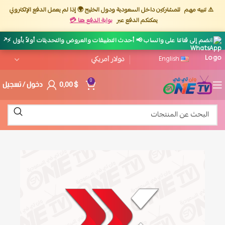
⚠️ تنبيه مهم
للمشتركين داخل السعودية ودول الخليج 🌍 إذا لم يعمل الدفع الإلكتروني
يمكنكم الدفع عبر
بوابة الدفع هنا 💳
↗
انضم إلى قناتنا على واتساب 📢 أحدث التطبيقات والعروض والتحديثات أولاً بأول ⚡
English
$
0,00
دخول / تسجيل
0