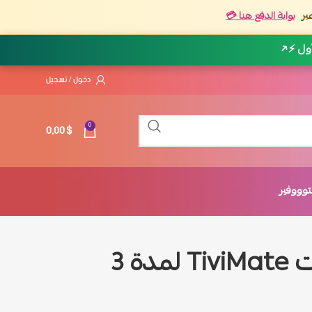
بر
بوابة الدفع هنا 💳
أول ⚡
↗
دخول / تسجيل
0,00
$
0
وووفير
اشتراك تيفي ميت TiviMate لمدة 3