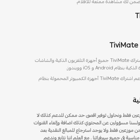
يدعم اشتراك TiviMate جميع أجهزة التلفزيون الذكية والشاشات
Andro و iOS وويندوز.
يدعم اشتراك TiviMate أجهزة الكمبيوتر المحمولة بنظام
ية
زعين فقط ونحاول توفير اقصى حد ممكن للدعم كذلك لا
جد لدينا أي ضمان لأي خدمة iptv ولسنا مسؤولين عن المحتوي كذلك اضافة وإلغاء القنوات
حن موزعين فقط ولا يوجد استرجاع للمبالغ النقدية بعد
مناسبة في جميع سيرفراتنا . مع العلم اننا نتابع وندعم