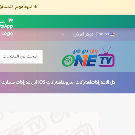
⚠️ تنبيه مهم
للمشترك
انضم
English
كل الاشتراكات
اشتراكات اندرويد
اشتراكات IOS آبل
اشتراكات سمارت TV