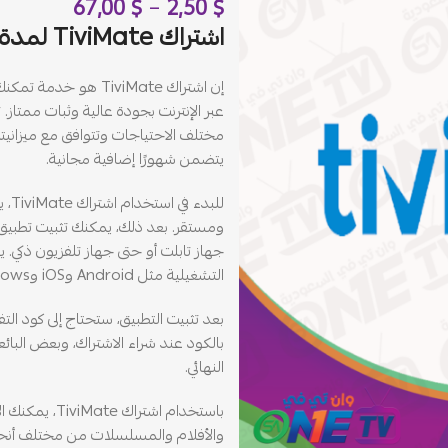
67,00
$
–
2,50
$
اشتراك TiviMate لمدة 3 اشهر
إن اشتراك TiviMate 
مختلف الاحتياجات وتتوافق مع ميزاني
يتضمن شهورًا إضافية مجانية.
للبد
التشغيلية مثل Android وiOS وWindows وغيرها.
بالكود عند شراء الاشتراك، وبعض البائ
النهائي.
باستخدام اشتر
والأفلام والمسلسلات من مختلف أنحاء