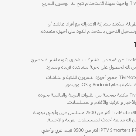
دائمًا محتوى يناسبك. كما يوفر TiviMate واجهة سهلة الاستخدام تتيح لك الوصول السريع
لة. يمكنك مشاركة الاشتراك مع أفراد عائلتك أو
وتسجيل الدخول باستخدام الكود على أجهزة متعددة.
تميز اشتراك TiviMate عن غيره من الاشتراكات الأخرى بكونه اشتراك حصري
ن لك الحصول على تجربة مشاهدة فريدة ومميزة.
يدعم اشتراك TiviMate جميع أجهزة التلفزيون الذكية والشاشات
Andro و iOS وويندوز.
يضم اشتراك TiviMate مكتبة ضخمة من القنوات العربية والعالمية بجودة
والأخبار والترفيه والأفلام والمسلسلات.
يضم اشتراك TiviMate أكثر من 2500 مسلسل عربي وأجنبي بجودة
لك متابعة أحدث المسلسلات العربية والأجنبية.
يضم اشتراك IPTV Smarters PRO أكثر من 8500 فيلم عربي وأجنبي