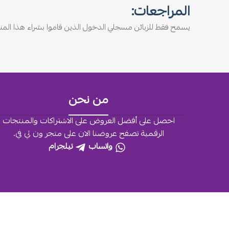
المراجعات:
يسمح فقط للزبائن مسجلي الدخول الذين قاموا بشراء هذا المنت
من نحن
احصل على أفضل العروض على الاشتراكات والمنتجات
الرقمية تصفح عروضنا الان على متجر ون تي في.
واتساب
تيلجرام
جميع الحقوق محفوظة لـ
2026
OneTv