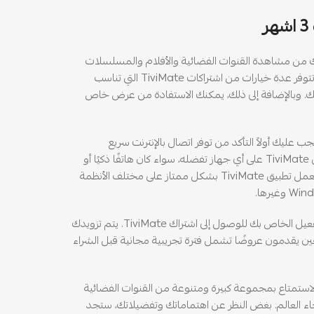
هو خدمة تمكنك من مشاهدة القنوات الفضائية والأفلام والمسلسلات
عبر الإنترنت بجودة عالية وثبات ممتاز. تتوفر عدة خيارات من اشتراكات TiviMate التي تناسب
تك. وبالإضافة إلى ذلك، يمكنك الاستفادة من عرض خاص
ء في استخدام اشتراك TiviMate، يجب عليك أولاً التأكد من توفر اتصال بالإنترنت سريع
ومستقر. بعد ذلك، يمكنك تثبيت تطبيق TiviMate على أي جهاز تفضله، سواء كان هاتفًا ذكيًا أو
جهاز تابلت أو حتى جهاز تلفزيون ذكي. يعمل تطبيق TiviMate بشكل ممتاز على مختلف الأنظمة
بعد تثبيت التطبيق، ستحتاج إلى كود التفعيل الخاص بك للوصول إلى اشتراك TiviMate. يتم تزويدك
عين يقدمون عروضًا تشمل فترة تجريبية مجانية قبل الشراء
اك TiviMate، يمكنك الاستمتاع بمجموعة كبيرة ومتنوعة من القنوات الفضائية
 العالم. بغض النظر عن اهتماماتك وتفضيلاتك، ستجد