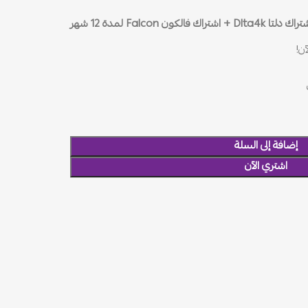
 دلتا Dlta4k + اشتراك فالكون Falcon لمدة 12 شهر
ن!
إضافة إلى السلة
اشتري الآن