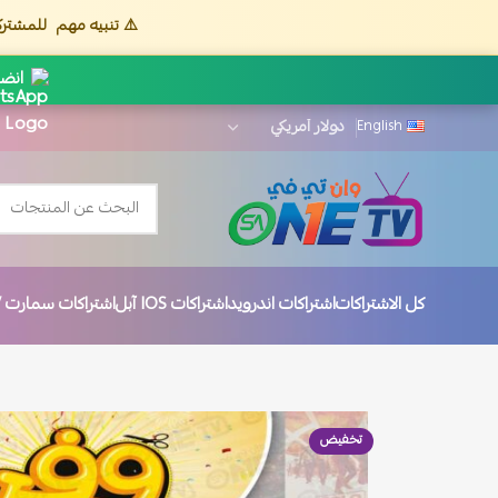
⚠️ تنبيه مهم
للمشترك
انضم
English
كل الاشتراكات
اشتراكات اندرويد
اشتراكات IOS آبل
اشتراكات سمارت TV
تخفيض