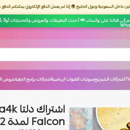
ين داخل السعودية ودول الخليج 🌍 إذا لم يعمل الدفع الإلكتروني يمكنكم الدفع ع
 إلى قناتنا على واتساب 📢 أحدث التطبيقات والعروض والتحديثات أولاً ب
اشتراكات الشيرنيج
صوتيات القنوات الرياضية
اشتراكات برامج الترفيه
عروض الت
Falcon لمدة 12 شهر