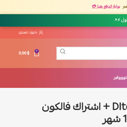
بر
بوابة الدفع هنا 💳
أول ⚡
↗
دخول / تسجيل
0,00
$
0
وووفير
اشتراك دلتا Dlta4k + اشتراك فالكون