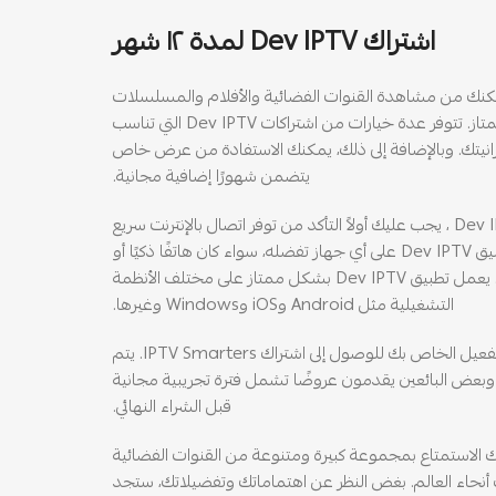
اشتراك Dev IPTV لمدة ١٢ شهر
Dev هو خدمة تمكنك من مشاهدة القنوات الفضائية والأفلام والمسلسلات
عبر الإنترنت بجودة عالية وثبات ممتاز. تتوفر عدة خيارات من اشتراكات Dev IPTV التي تناسب
انيتك. وبالإضافة إلى ذلك، يمكنك الاستفادة من عرض خاص
يتضمن شهورًا إضافية مجانية.
للبدء في استخدام اشتراك Dev IPTV ، يجب عليك أولاً التأكد من توفر اتصال بالإنترنت سريع
ومستقر. بعد ذلك، يمكنك تثبيت تطبيق Dev IPTV على أي جهاز تفضله، سواء كان هاتفًا ذكيًا أو
جهاز تابلت أو حتى جهاز تلفزيون ذكي. يعمل تطبيق Dev IPTV بشكل ممتاز على مختلف الأنظمة
التشغيلية مثل Android وiOS وWindows وغيرها.
بعد تثبيت التطبيق، ستحتاج إلى كود التفعيل الخاص بك للوصول إلى اشتراك IPTV Smarters. يتم
 وبعض البائعين يقدمون عروضًا تشمل فترة تجريبية مجانية
قبل الشراء النهائي.
اشتراك Dev IPTV، يمكنك الاستمتاع بمجموعة كبيرة ومتنوعة من القنوات الفضائية
نحاء العالم. بغض النظر عن اهتماماتك وتفضيلاتك، ستجد