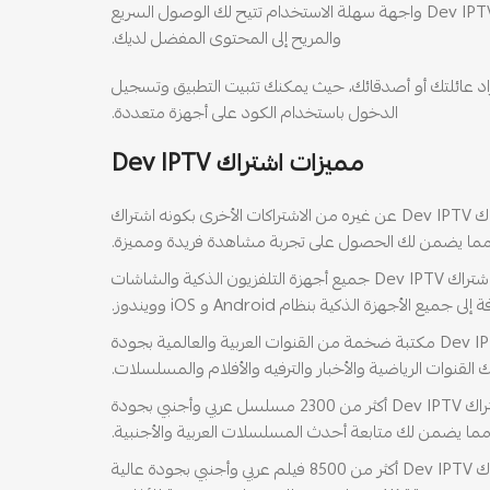
دائمًا محتوى يناسبك. كما يوفر Dev IPTV واجهة سهلة الاستخدام تتيح لك الوصول السريع
والمريح إلى المحتوى المفضل لديك.
اد عائلتك أو أصدقائك، حيث يمكنك تثبيت التطبيق وتسجيل
الدخول باستخدام الكود على أجهزة متعددة.
مميزات اشتراك Dev IPTV
تميز اشتراك Dev IPTV عن غيره من الاشتراكات الأخرى بكونه اشتراك
ما يضمن لك الحصول على تجربة مشاهدة فريدة ومميزة.
يدعم اشتراك Dev IPTV جميع أجهزة التلفزيون الذكية والشاشات
يع الأجهزة الذكية بنظام Android و iOS وويندوز.
يضم اشتراك Dev IPTV مكتبة ضخمة من القنوات العربية والعالمية بجودة
لك القنوات الرياضية والأخبار والترفيه والأفلام والمسلسلات.
يضم اشتراك Dev IPTV أكثر من 2300 مسلسل عربي وأجنبي بجودة
ما يضمن لك متابعة أحدث المسلسلات العربية والأجنبية.
يضم اشتراك Dev IPTV أكثر من 8500 فيلم عربي وأجنبي بجودة عالية