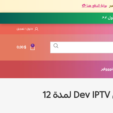
بر
بوابة الدفع هنا 💳
أول ⚡
↗
دخول / تسجيل
0,00
$
0
وووفير
اشتراك ديف ايبي Dev IPTV لمدة 12