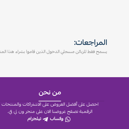
المراجعات:
يسمح فقط للزبائن مسجلي الدخول الذين قاموا بشراء هذا المنت
من نحن
احصل على أفضل العروض على الاشتراكات والمنتجات
الرقمية تصفح عروضنا الان على متجر ون تي في.
واتساب
تيلجرام