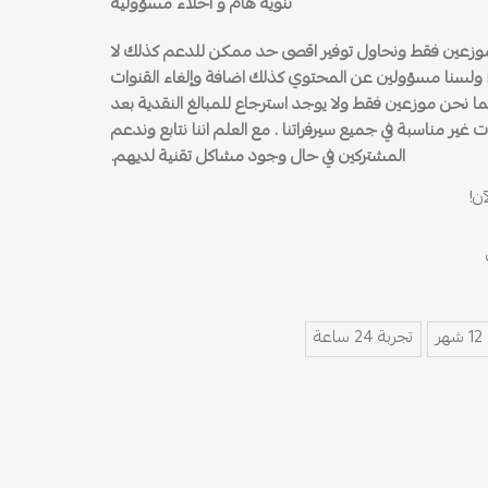
تنويه هام و اخلاء مسؤولية
 موزعين فقط ونحاول توفير اقصى حد ممكن للدعم كذلك لا
يوجد لدينا أي ضمان لأي خدمة iptv ولسنا مسؤولين عن المحتوي كذلك اضافة وإلغاء القنوات
ما نحن موزعين فقط ولا يوجد استرجاع للمبالغ النقدية بعد
ات غير مناسبة في جميع سيرفراتنا . مع العلم اننا نتابع وندعم
المشتركين في حال وجود مشاكل تقنية لديهم.
ن!
12 شهر
تجربة 24 ساعة