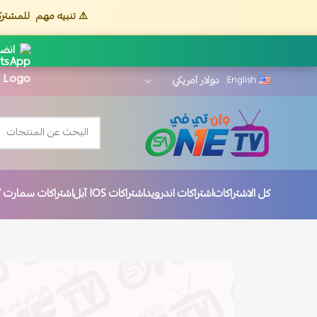
⚠️ تنبيه مهم
للمشترك
انضم
English
كل الاشتراكات
اشتراكات اندرويد
اشتراكات IOS آبل
اشتراكات سمارت TV