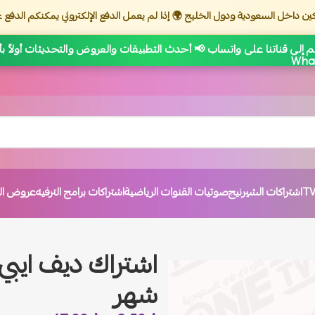
ين داخل السعودية ودول الخليج 🌍 إذا لم يعمل الدفع الإلكتروني يمكنكم الدفع ع
 إلى قناتنا على واتساب 📢 أحدث التطبيقات والعروض والتحديثات أولاً ب
اشتراكات الشيرنيج
صوتيات القنوات الرياضية
اشتراكات برامج الترفيه
عروض الت
شهر