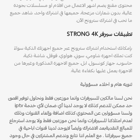
محتوى مقنع يضم اشهر الاعمال من افلام او مسلسلات بجودة
عالية، بدون شعارات مزعجة، جميعها في اشتراك واحد، شاهد جميع
ما تحب في اشتراك سترونج الآن.
تطبيقات سيرفر STRONG 4K
بإمكانك استخدام اشتراك سترونج عبر جميع اجهزتك الذكية سواءً
كنت تملك اجهزة شاومي، سوني، هواوي، قوقل، شاشة ذكية،
حاسوب، جهاز كونسول، ابل، جميع الاجهزة المذكورة وغيرها من
الاجهزة يعمل عليها بكفاءة عالية.
تنويه هام و اخلاء مسؤولية
نحن لسنا مالكين للسيرفرات وانما موزعين فقط ونحاول توفير اقصى
حد ممكن للدعم كذلك لا يوجد لدينا أي ضمان لأي خدمة iptv
ولسنا مسؤولين عن المحتوي كذلك اضافة وإلغاء القنوات وذلك
لعدم امتلاكنا للسيرفرات وانما نحن موزعين فقط ولا يوجد استرجاع
للمبالغ النقديةبعد الاشتراك وايضاً لايوجد لدينا قنوات اباحية في
جميع سيرفراتنا . مع العلم اننا نتابع وندعم المشتركين في حال وجود