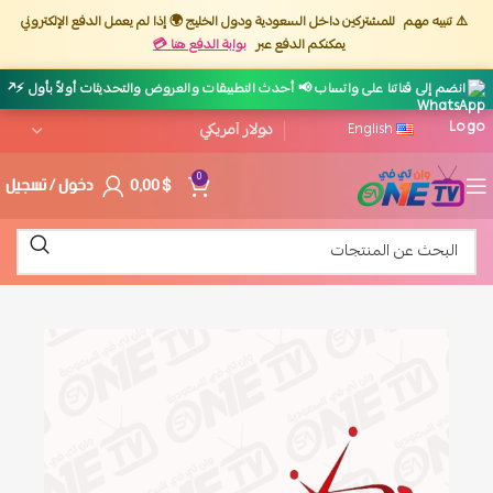
⚠️ تنبيه مهم
للمشتركين داخل السعودية ودول الخليج 🌍 إذا لم يعمل الدفع الإلكتروني
يمكنكم الدفع عبر
بوابة الدفع هنا 💳
↗
انضم إلى قناتنا على واتساب 📢 أحدث التطبيقات والعروض والتحديثات أولاً بأول ⚡
English
$
0,00
دخول / تسجيل
0