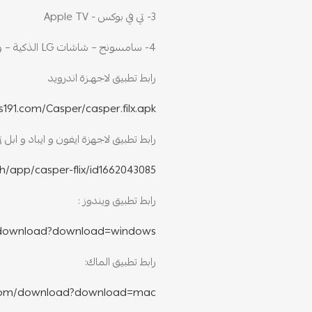
3- تي في بوكس ​​- Apple TV
4- سامسونج – شاشات LG الذكية – وغيرها
رابط تطبيق لاجهـزة اندرويد
s191.com/Casper/casper.filx.apk
رابط تطبيق لاجهزة ايفون و ايباد و ابل ت
h/app/casper-flix/id1662043085
رابط تطبيق ويندوز :
m/download?download=windows
رابط تطبيق الماك:
s.com/download?download=mac