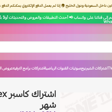
ين داخل السعودية ودول الخليج 🌍 إذا لم يعمل الدفع الإلكتروني يمكنكم الدفع ع
 إلى قناتنا على واتساب 📢 أحدث التطبيقات والعروض والتحديثات أولاً ب
اشتراكات الشيرنيج
صوتيات القنوات الرياضية
اشتراكات برامج الترفيه
عروض الت
شهر