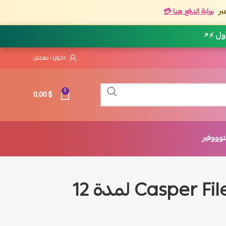
بر
بوابة الدفع هنا 💳
أول ⚡
↗
دخول / تسجيل
0,00
$
0
وووفير
اشتراك كاسبر Casper Filex لمدة 12