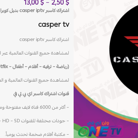
13,00
$
–
2,50
$
اشتراك كاسبر casper iptv بديل كوبرا لمدة 12 شهر
casper tv
اشتراك كاسبر casper iptv
لمشاهدة جميع القنوات العالمية عبر ال
(رياضة – ترفيه – أفلام – أطفال – Netflix – وثائقي – مكتبة الأفلام والمسلسلات)
لمشاهـدة جميع القنوات العالمية و العرب
قنوات اشتراك كاسبر اي بي تي في
– أكثر من 6000 قناة لايف مفتوحة ومشفرة.
– جودات مختلفة للقنوات 4K – FHD – HD – SD.
– مكتبة أفلام ضخمة تحدث يومياً.