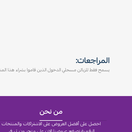
المراجعات:
يسمح فقط للزبائن مسجلي الدخول الذين قاموا بشراء هذا المنت
من نحن
احصل على أفضل العروض على الاشتراكات والمنتجات
الرقمية تصفح عروضنا الان على متجر ون تي في.