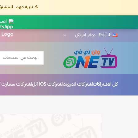
⚠️ تنبيه مهم
للمشترك
انضم
English
كل الاشتراكات
اشتراكات اندرويد
اشتراكات IOS آبل
اشتراكات سمارت TV