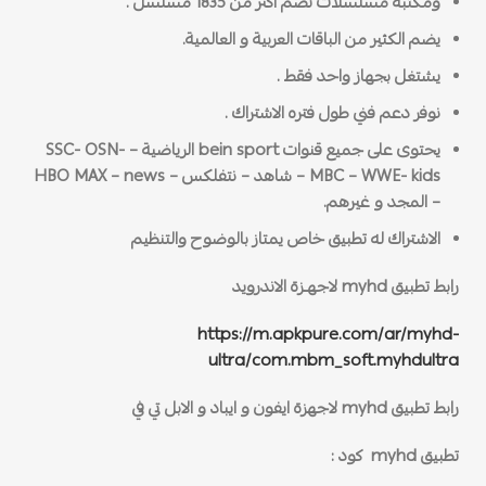
ومكتبه مسلسلات تضم اكثر من 1835 مسلسل .
يضم الكثير من الباقات العربية و العالمية.
يشتغل بجهاز واحد فقط .
نوفر دعم فني طول فتره الاشتراك .
يحتوى على جميع قنوات bein sport الرياضية – SSC- OSN-
MBC – WWE- kids – شاهد – نتفلكس – HBO MAX – news
– المجد و غيرهم.
الاشتراك له تطبيق خاص يمتاز بالوضوح والتنظيم
رابط تطبيق myhd لاجهـزة الاندرويد
https://m.apkpure.com/ar/myhd-
ultra/com.mbm_soft.myhdultra
رابط تطبيق myhd لاجهزة ايفون و ايباد و الابل تي في
تطبيق myhd كود :