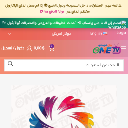
⚠️ تنبيه مهم
للمشتركين داخل السعودية ودول الخليج 🌍 إذا لم يعمل الدفع الإلكتروني
يمكنكم الدفع عبر
بوابة الدفع هنا 💳
↗
انضم إلى قناتنا على واتساب 📢 أحدث التطبيقات والعروض والتحديثات أولاً بأول ⚡
English
$
0,00
دخول / تسجيل
0