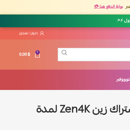
بر
بوابة الدفع هنا 💳
أول ⚡
↗
دخول / تسجيل
0,00
$
0
وووفير
عرض خاص : اشتراك زين Zen4K لمدة