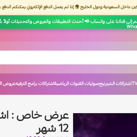
ين داخل السعودية ودول الخليج 🌍 إذا لم يعمل الدفع الإلكتروني يمكنكم الدفع ع
 إلى قناتنا على واتساب 📢 أحدث التطبيقات والعروض والتحديثات أولاً ب
اشتراكات الشيرنيج
صوتيات القنوات الرياضية
اشتراكات برامج الترفيه
عروض الت
12 شهر