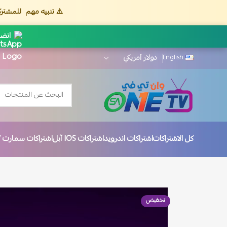
⚠️ تنبيه مهم
للمشترك
انضم
English
كل الاشتراكات
اشتراكات اندرويد
اشتراكات IOS آبل
اشتراكات سمارت TV
تخفيض