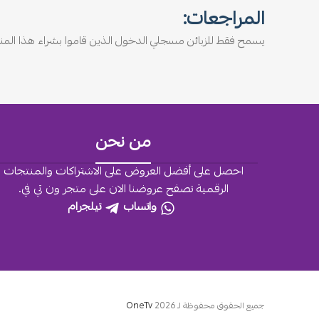
المراجعات:
يسمح فقط للزبائن مسجلي الدخول الذين قاموا بشراء هذا المنت
من نحن
احصل على أفضل العروض على الاشتراكات والمنتجات
الرقمية تصفح عروضنا الان على متجر ون تي في.
واتساب
تيلجرام
جميع الحقوق محفوظة لـ
2026
OneTv