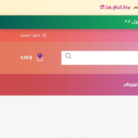
بر
بوابة الدفع هنا 💳
أول ⚡
↗
دخول / تسجيل
0,00
$
0
وووفير