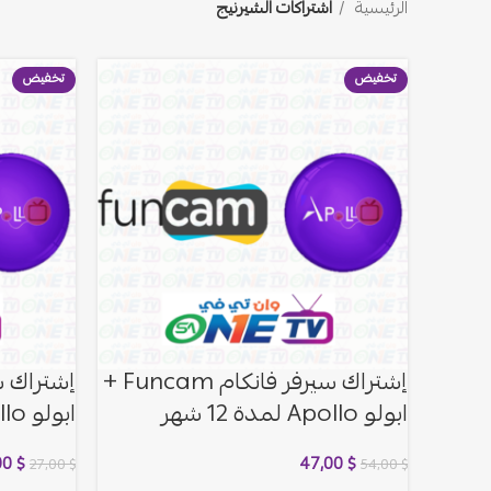
الرئيسية
اشتراكات الشيرنيج
تخفيض
تخفيض
إشتراك سيرفر فانكام Funcam +
ابولو Apollo لمدة 12 شهر
ابولو Apollo لمدة 3 شهور
00
$
47,00
$
27,00
$
54,00
$