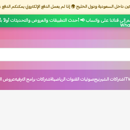
ين داخل السعودية ودول الخليج 🌍 إذا لم يعمل الدفع الإلكتروني يمكنكم الدفع ع
 إلى قناتنا على واتساب 📢 أحدث التطبيقات والعروض والتحديثات أولاً ب
اشتراكات الشيرنيج
صوتيات القنوات الرياضية
اشتراكات برامج الترفيه
عروض الت