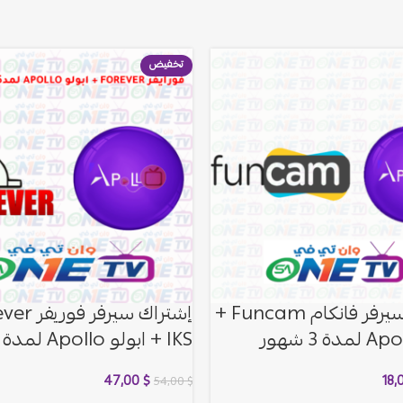
تخفيض
إشتراك سيرفر فانكام Funcam +
إشتراك سيرفر 
IKS + ابولو Apollo لمدة 12 شهر
47,00
$
18,
54,00
$